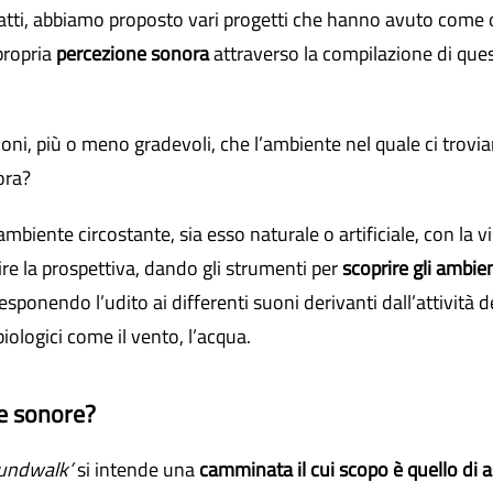
nfatti, abbiamo proposto vari progetti che hanno avuto come o
propria
percezione sonora
attraverso la compilazione di que
oni, più o meno gradevoli, che l’ambiente nel quale ci trovi
ora?
biente circostante, sia esso naturale o artificiale, con la vis
hire la prospettiva, dando gli strumenti per
scoprire gli ambie
 esponendo l’udito ai differenti suoni derivanti dall’attività 
ologici come il vento, l’acqua.
e sonore?
undwalk’
si intende una
camminata il cui scopo è quello di 