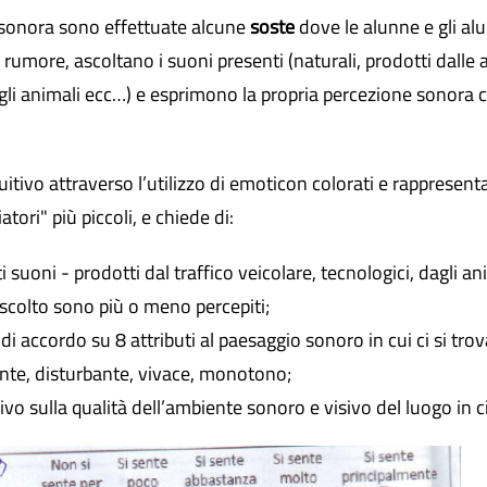
 sonora sono effettuate alcune
soste
dove le alunne e gli alu
 rumore, ascoltano i suoni presenti (naturali, prodotti dalle a
dagli animali ecc…) e esprimono la propria percezione sonor
tuitivo attraverso l’utilizzo di emoticon colorati e rappresent
ori" più piccoli, e chiede di:
i suoni - prodotti dal traffico veicolare, tecnologici, dagli a
ascolto sono più o meno percepiti;
di accordo su 8 attributi al paesaggio sonoro in cui ci si trov
ante, disturbante, vivace, monotono;
o sulla qualità dell’ambiente sonoro e visivo del luogo in ci