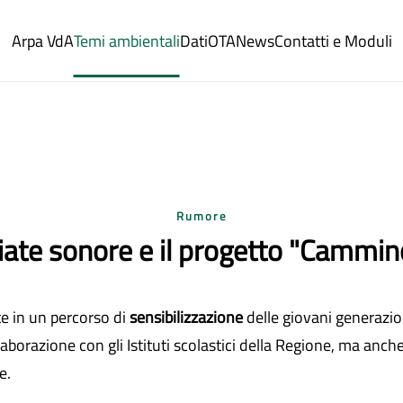
Arpa VdA
Temi ambientali
Dati
OTA
News
Contatti e Moduli
Rumore
ate sonore e il progetto "Cammin
 in un percorso di
sensibilizzazione
delle giovani generazio
llaborazione con gli Istituti scolastici della Regione, ma anche
e.