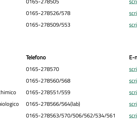
0165-278505
scr
0165-278526/578
scr
0165-278509/553
scr
Telefono
E-m
0165-278570
scr
0165-278560/568
scr
chimico
0165-278551/559
scr
iologico
0165-278566/564(lab)
scr
0165-278563/570/506/562/534/561
scr