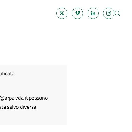
ificata
@arpa.vda.it
possono
ate salvo diversa