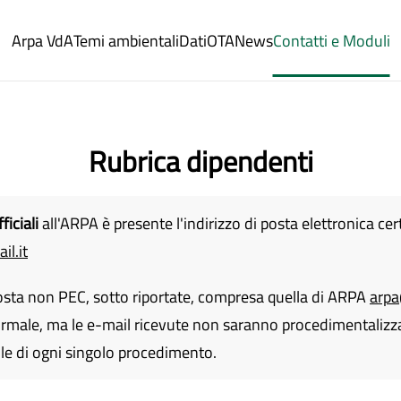
Arpa VdA
Temi ambientali
Dati
OTA
News
Contatti e Moduli
Rubrica dipendenti
iciali
all'ARPA è presente l'indirizzo di posta elettronica cert
il.it
 posta non PEC, sotto riportate, compresa quella di ARPA
arpa
nformale, ma le e-mail ricevute non saranno procedimentalizz
le di ogni singolo procedimento.