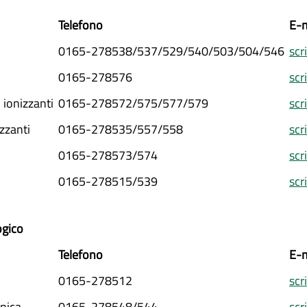
Telefono
E-m
0165-278538/537/529/540/503/504/546
scr
0165-278576
scr
 ionizzanti
0165-278572/575/577/579
scr
zzanti
0165-278535/557/558
scr
0165-278573/574
scr
0165-278515/539
scr
ogico
Telefono
E-m
0165-278512
scr
nica
0165-278548/544
scr