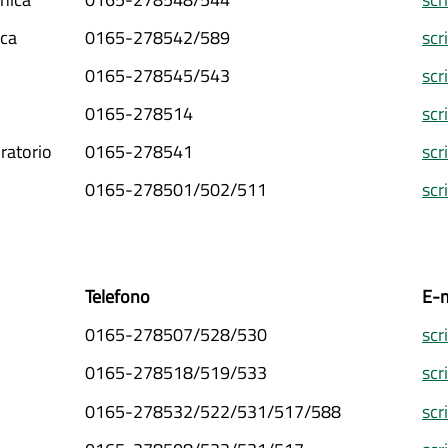
ica
0165-278542/589
scr
0165-278545/543
scr
0165-278514
scr
ratorio
0165-278541
scr
0165-278501/502/511
scr
Telefono
E-m
0165-278507/528/530
scr
0165-278518/519/533
scr
0165-278532/522/531/517/588
scr