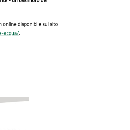
lente - un ossimoro del
 online disponibile sul sito
-e-acqua/
.