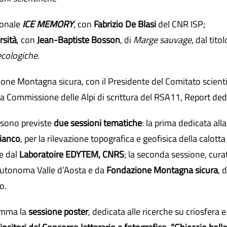
ionale
ICE MEMORY
, con
Fabrizio De Blasi
del CNR ISP;
rsità
, con
Jean-Baptiste Bosson
, di
Marge sauvage
, dal tito
 ecologiche
.
one Montagna sicura, con il Presidente del Comitato scienti
lla Commissione delle Alpi di scrittura del RSA11, Report dedi
, sono previste
due sessioni tematiche
: la prima dedicata all
Bianco
, per la rilevazione topografica e geofisica della calott
e dal
Laboratoire EDYTEM, CNRS
; la seconda sessione, cura
utonoma Valle d’Aosta e da
Fondazione Montagna sicura
, 
o.
amma la
sessione poster
, dedicata alle ricerche su criosfera 