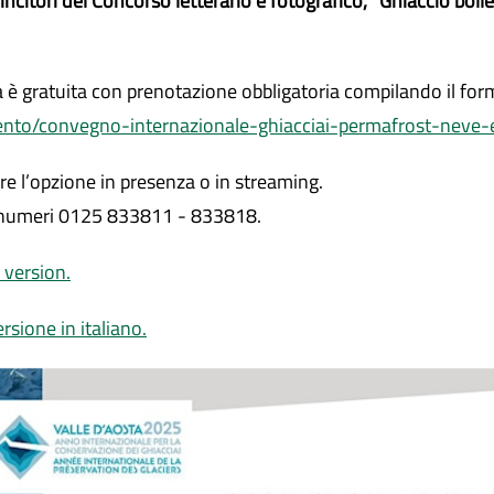
ncitori del Concorso letterario e fotografico, “Ghiaccio bol
a è gratuita con prenotazione obbligatoria compilando il form
vento/convegno-internazionale-ghiacciai-permafrost-neve
ere l’opzione in presenza o in streaming.
i numeri 0125 833811 - 833818.
 version.
sione in italiano.