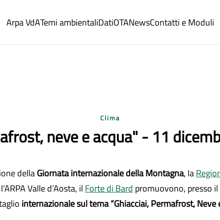
Arpa VdA
Temi ambientali
Dati
OTA
News
Contatti e Moduli
Clima
afrost, neve e acqua" - 11 dicemb
sione della
Giornata internazionale della Montagna
, la
Regio
, l’ARPA Valle d’Aosta, il
Forte di Bard
promuovono, presso il F
taglio
internazionale sul tema “Ghiacciai, Permafrost, Neve