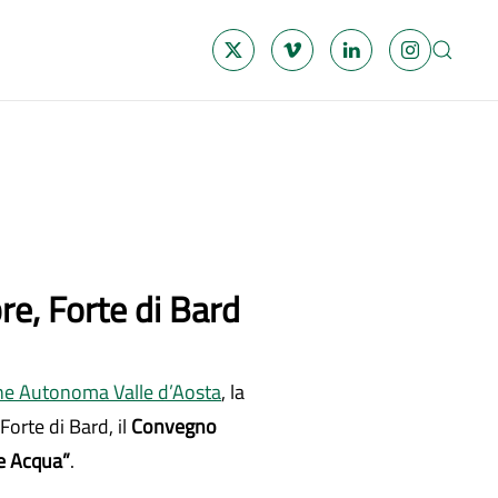
re, Forte di Bard
ne Autonoma Valle d’Aosta
, la
orte di Bard, il
Convegno
 e Acqua”
.