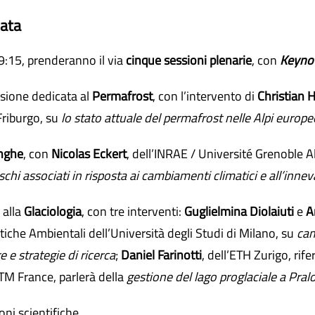
nata
e 9:15, prenderanno il via
cinque sessioni plenarie
, con
Keyno
essione dedicata al
Permafrost
, con l’intervento di
Christian 
Friburgo, su
lo stato attuale del permafrost nelle Alpi europe
nghe
, con
Nicolas Eckert
, dell’INRAE / Université Grenoble A
rischi associati in risposta ai cambiamenti climatici e all’inn
 alla
Glaciologia
, con tre interventi:
Guglielmina Diolaiuti
e
A
tiche Ambientali dell’Università degli Studi di Milano, su
cam
e e strategie di ricerca
;
Daniel Farinotti
, dell’ETH Zurigo, rife
RTM France, parlerà della
gestione del lago proglaciale a Pra
oni scientifiche