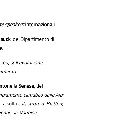
te speakers
internazionali
.
Hauck
, del Dipartimento di
e
.
lpes,
sull’evoluzione
evamento
.
ntonella Senese
, del
biamento climatico dalle Alpi
rirà sulla
catastrofe di Blatten
;
lognan-la-Vanoise
.