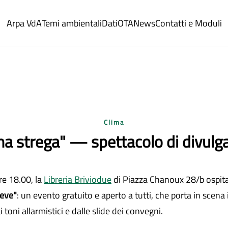
Arpa VdA
Temi ambientali
Dati
OTA
News
Contatti e Moduli
Clima
una strega" — spettacolo di divulga
re 18.00, la
Libreria Briviodue
di Piazza Chanoux 28/b ospit
neve"
: un evento gratuito e aperto a tutti, che porta in scen
 toni allarmistici e dalle slide dei convegni.