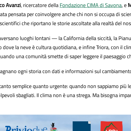
co Avanzi
, ricercatore della
Fondazione CIMA di Savona
, e
M
rata pensata per coinvolgere anche chi non si occupa di sci
scientifici che riportano le storie ascoltate alla realtà del nos
versano luoghi lontani — la California della siccità, la Pianu
dove la neve è cultura quotidiana, e infine Triora, con il cli
uando una comunità smette di saper leggere il paesaggio ch
pagnano ogni storia con dati e informazioni sul cambiament
o è tanto semplice quanto urgente: quando non sappiamo più l
olpevoli sbagliati. Il clima non è una strega. Ma bisogna impa