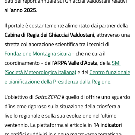
dati del report annuale sui Ghiacciai valdostani relativi
all’
anno 2025
.
Il portale è costantemente alimentato dai partner della
Cabina di Regia dei Ghiacciai Valdostani
, attraverso una
stretta collaborazione scientifica tra i tecnici di
Fondazione Montagna sicura
- che ne cura il
coordinamento - dell’
ARPA Valle d’Aosta
, della
SMI
(Società Meteorologica Italiana)
e del
Centro funzionale
e pianificazione della Presidenza dalla Regione
.
L'obiettivo di
SottoZERO
è quello di offrire uno sguardo
d’insieme rigoroso sulla situazione della criosfera a
livello regionale e sulla sua evoluzione nell'ultimo
ventennio. La piattaforma si articola in
14 indicatori
scientifici suddivisi in cinque macro-aree tematiche: