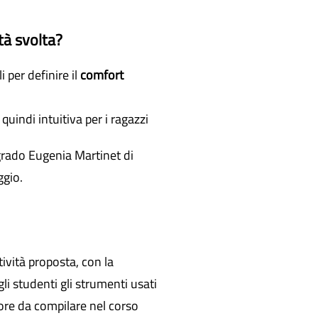
tà svolta?
i per definire il
comfort
indi intuitiva per i ragazzi
grado Eugenia Martinet di
ggio.
tività proposta, con la
gli studenti gli strumenti usati
more da compilare nel corso