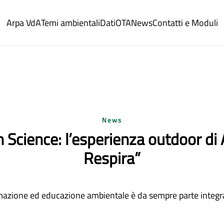
Arpa VdA
Temi ambientali
Dati
OTA
News
Contatti e Moduli
News
n Science: l’esperienza outdoor di
Respira”
rmazione ed educazione ambientale è da sempre parte integran