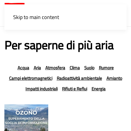
Menu
Skip to main content
Per saperne di più aria
Acqua
Aria
Atmosfera
Clima
Suolo
Rumore
Campi elettromagnetici
Radioattività ambientale
Amianto
Impatti industriali
Rifiuti e Reflui
Energia